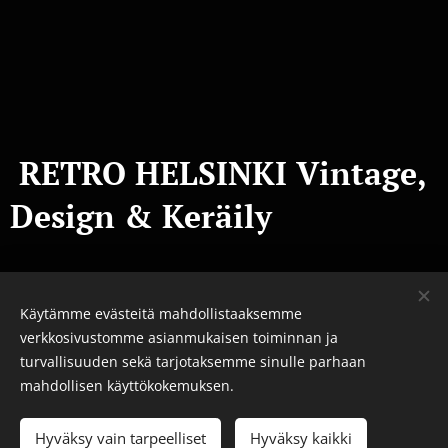
RETRO
HELSINKI Vintage,
Design & Keräily
Käytämme evästeitä mahdollistaaksemme
verkkosivustomme asianmukaisen toiminnan ja
turvallisuuden sekä tarjotaksemme sinulle parhaan
Helsingin kaapelitehdas
mahdollisen käyttökokemuksen.
Merikaapelihalli
Hyväksy vain tarpeelliset
Hyväksy kaikki