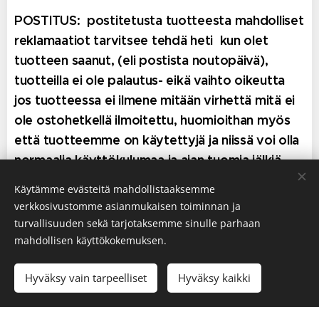
POSTITUS: postitetusta tuotteesta mahdolliset
reklamaatiot tarvitsee tehdä heti kun olet
tuotteen saanut, (eli postista noutopäivä),
tuotteilla ei ole palautus- eikä vaihto oikeutta
jos tuotteessa ei ilmene mitään virhettä mitä ei
ole ostohetkellä ilmoitettu, huomioithan myös
että tuotteemme on käytettyjä ja niissä voi olla
normaalia käyttökulumaa ja ajan tuomia jälkiä,
mitä ei lueta käytetyssä tavarassa virheeksi.
Käytämme evästeitä mahdollistaaksemme
Muista huomioitavista mahdollisista jäljistä tai
verkkosivustomme asianmukaisen toiminnan ja
muusta pikkuviasta ilmoitamme
turvallisuuden sekä tarjotaksemme sinulle parhaan
tuotekuvauksissa.
Valaisimien sähköistystä ei
mahdollisen käyttökokemuksen.
ole toimestamme tarkastettu, ainoastaan
Hyväksy vain tarpeelliset
Hyväksy kaikki
toiminta testattu ja yleis kunto katsottu päällisin
puolin, joten emme vastaa valaisimien